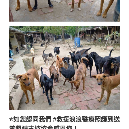
⭐️如您認同我們 #救援浪浪醫療照護到送
養懇請支持協會感恩您！