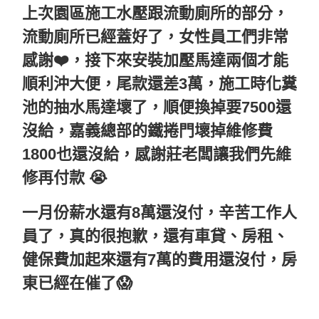
上次園區施工水壓跟流動廁所的部分，
流動廁所已經蓋好了，女性員工們非常
感謝❤️，接下來安裝加壓馬達兩個才能
順利沖大便，尾款還差3萬，施工時化糞
池的抽水馬達壞了，順便換掉要7500還
沒給，嘉義總部的鐵捲門壞掉維修費
1800也還沒給，感謝莊老闆讓我們先維
修再付款 😭
一月份薪水還有8萬還沒付，辛苦工作人
員了，真的很抱歉，還有車貸、房租、
健保費加起來還有7萬的費用還沒付，房
東已經在催了😱