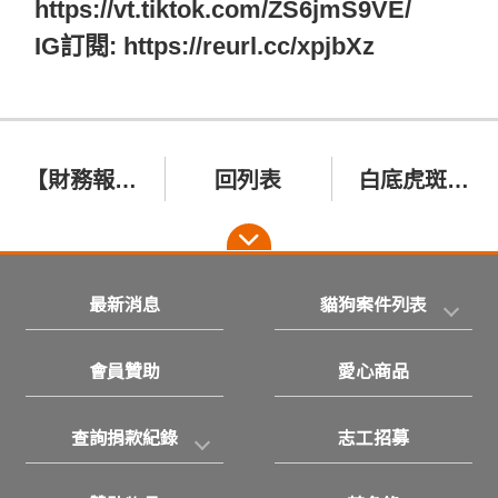
https://vt.tiktok.com/ZS6jmS9VE/
IG訂閱: https://reurl.cc/xpjbXz
【財務報告】1/21-1/31：收到捐款三萬元，協會存摺餘額剩一萬三，謝謝大家幫助浪浪！
回列表
白底虎斑浪貓 琉璃 歡迎認養
最新消息
貓狗案件列表
會員贊助
愛心商品
查詢捐款紀錄
志工招募