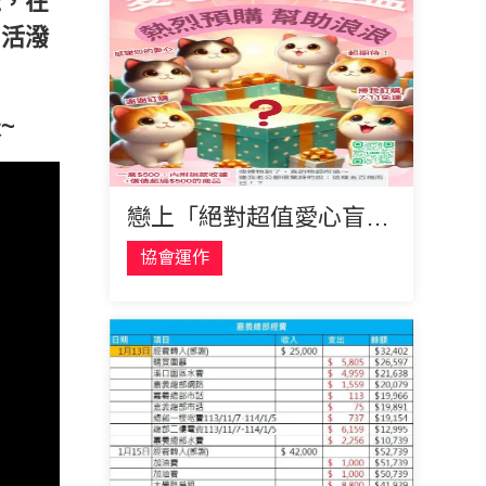
覺，在
出活潑
~
戀上「絕對超值愛心盲包禮盒」
協會運作