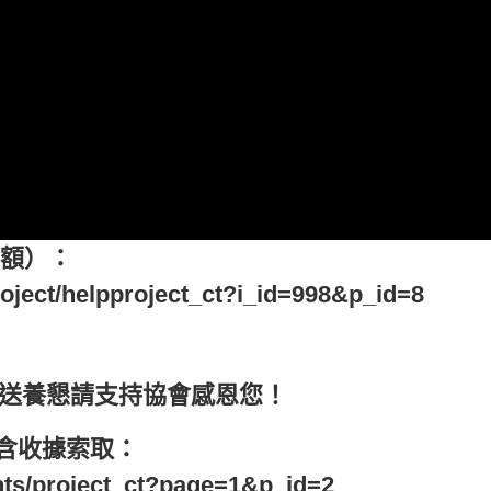
定額）：
project/helpproject_ct?i_id=998&p_id=8
到送養懇請支持協會感恩您！
️含收據索取：
tents/project_ct?page=1&p_id=2