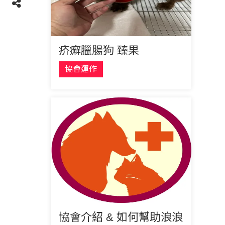
疥癬臘腸狗 臻果
協會運作
協會介紹 & 如何幫助浪浪