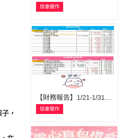
協會運作
【財務報告】1/21-1/31：收到捐款三萬元，協會存摺餘額剩一萬三，謝謝大家幫助浪浪！
協會運作
孩子，