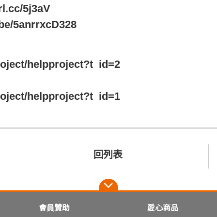
cc/5j3aV
/5anrrxcD328
roject/helpproject?t_id=2
roject/helpproject?t_id=1
回列表
會員贊助
愛心商品