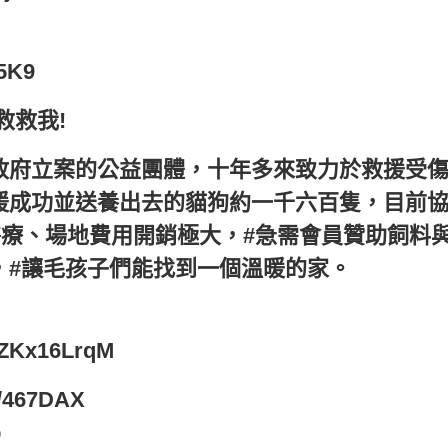
u5K9
救救我!
政府立案的公益團體，十年多來致力於救援受
援成功並送養出去的貓狗約一千六百隻，目前
醫療、場地費用開銷極大，#急需會員贊助飼料
，#讓毛孩子們能找到一個溫暖的家。
0ZKx16LrqM
/467DAX
p