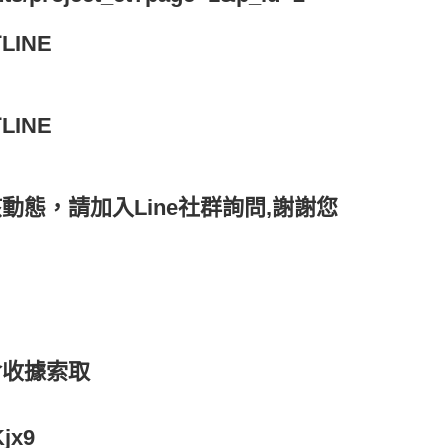
INE
INE
動態，請加入Line社群詢問,謝謝您
含收據索取
Kjx9