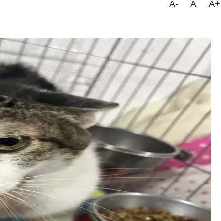
A-
A
A+