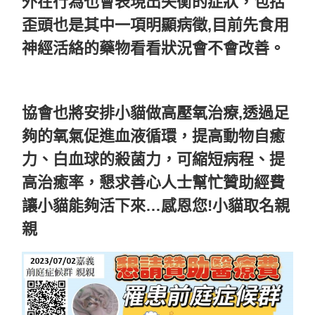
外在行為也會表現出失衡的症狀，包括
歪頭也是其中一項明顯病徵,目前先食用
神經活絡的藥物看看狀況會不會改善
。
協會也將安排小貓做高壓氧治療,透過足
夠的氧氣促進血液循環，提高動物自癒
力、白血球的殺菌力，可縮短病程、提
高治癒率，懇求善心人士幫忙贊助經費
讓小貓能夠活下來…感恩您!小貓取名親
親