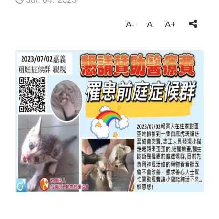
Jul. 04. 2023
A-
A
A+