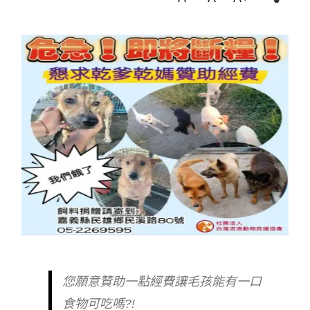
您願意贊助一點經費讓毛孩能有一口
食物可吃嗎?!