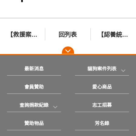
【救援案件】2023/06/18嘉義富和路走失狗 瑞瑞
回列表
【認養統計】2023年5月份有6隻貓咪5隻狗狗透過協會找到幸福！恭喜你們！
最新消息
貓狗案件列表
會員贊助
愛心商品
查詢捐款紀錄
志工招募
贊助物品
芳名錄