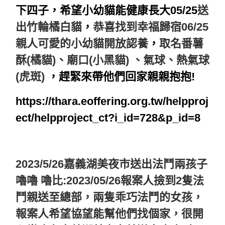
下四子，希望小幼貓能健康長大05/25
送
出竹輪橘白貓
，
恭喜找到幸福歸宿06/25
親人可愛的小幼貓開放認養
，
取名番薯
酥(橘貓)、廟口(小黑貓) 、氣球、熱氣球
(虎斑)
，趕緊來帶他們回家親親抱抱!
https://thara.eoffering.org.tw/helpproj
ect/helpproject_ct?i_id=728&p_id=8
2023/5/26嘉義湖美夜市送出法鬥兩孩子
嚕嚕 嚕比:2023/05/26報案人撿到2隻法
鬥親送至總部
，
兩隻乖巧法鬥的女孩
，
報案人希望協望能幫他們找個家，很開