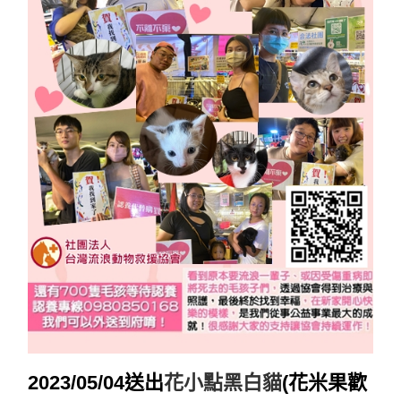
2023/05/04送出
花小點黑白貓
(
花米果歡