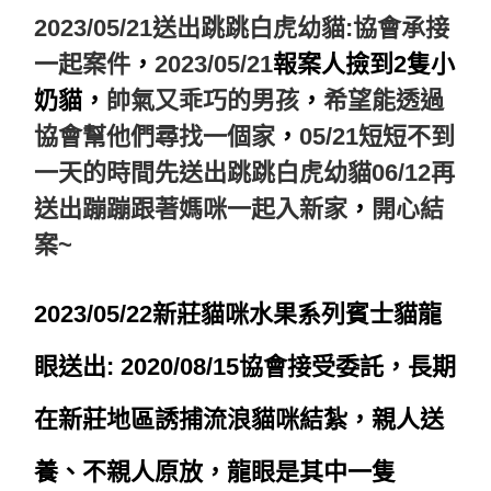
2023/05/21送出跳跳白虎幼貓:協會承接
一起案件
，
2023/05/21
報案人撿到2隻小
奶貓
，
帥氣又乖巧的男孩
，
希望能透過
協會幫他們尋找一個家
，
05/21短短不到
一天的時間先送出跳跳白虎幼貓06/12再
送出蹦蹦跟著媽咪一起入新家
，
開心結
案~
2023/05/22新莊貓咪水果系列賓士貓龍
眼送出: 2020/08/15
協會接受委託，長期
在新莊地區誘捕流浪貓咪結紮，親人送
養、不親人原放，龍眼是其中一隻