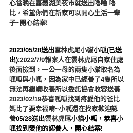
心當晚在嘉義
湖美夜市就送出嚕嚕 嚕
比
，希望你們在新家可以開心生活一輩
子~開心結案!
2023/05/28送出
雲林虎尾小貓
小呱(已送
出):
2022/7/9
報案人在雲林虎尾自家住處
後面撿到，一公一母的兩隻小貓取名為
呱呱與小呱，因為家中已經養了4隻所以
無法再繼續收養所以委託協會收容送養
2023/02/19
恭喜呱呱找到疼愛他的爸比
媽比了要幸福唷~小呱還在找家歡迎認
養
05/28
送出
雲林虎尾小貓
小呱
，
恭喜小
呱
找到愛他的認養人
，
開心結案!