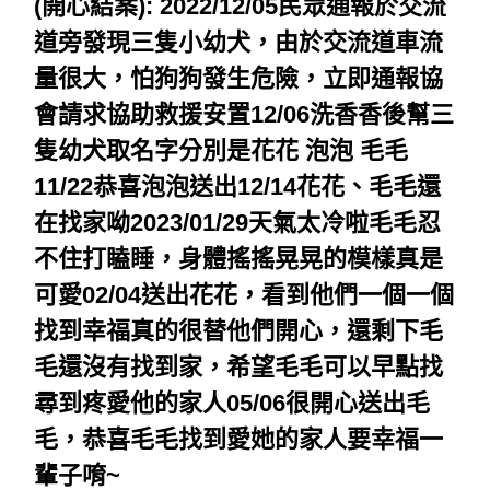
(開心結案): 2022/12/05民眾通報於交流
道旁發現三隻小幼犬，由於交流道車流
量很大，怕狗狗發生危險，立即通報協
會請求協助救援安置12/06洗香香後幫三
隻幼犬取名字分別是花花 泡泡 毛毛
11/22
恭喜泡泡送出12/14
花花、毛毛
還
在找家呦2023/01/29天氣太冷啦毛毛忍
不住打瞌睡
，
身體搖搖晃晃的模樣真是
可愛02/04送出花花，看到他們一個一個
找到幸福真的很替他們開心，還剩下毛
毛還沒有找到家，希望毛毛可以早點找
尋到疼愛他的家人
05/06
很開心送出毛
毛
，恭喜毛毛找到愛她的家人要幸福一
輩子唷~