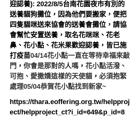
迎認養):
2022/8/5
台南花園夜市有別的
送養貓狗攤位，因為他們要搬家，便把
四隻貓咪送來協會的送養會攤位，請協
會幫忙安置送養，取名花咪咪、花老
鼻、花小點、花米果歡迎認養，皆已施
打疫苗
04/14
花小點一直在等待幸福來敲
門
，
你會是那對的人嗎
，
花小點活潑、
可抱、愛撒嬌這樣的天使貓
，
必須抱緊
處理
05/04恭賀花小點找到新家~
https://thara.eoffering.org.tw/helpproj
ect/helpproject_ct?i_id=649&p_id=8