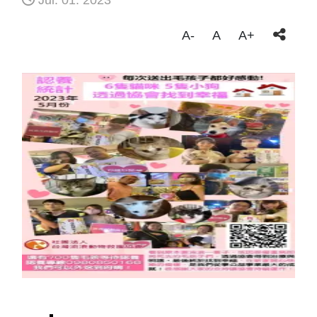
Jul. 01. 2023
A-
A
A+