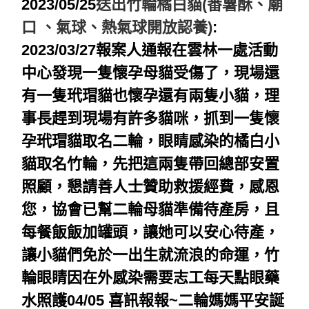
2023/05/25
送出竹輪橘白貓(番薯酥、廟
口 、氣球、熱氣球開放認養)
:
2023/03/27
報案人通報在雲林一處活動
中心發現一隻懷孕母貓受傷了，現場還
有一隻玳瑁貓也懷孕還有兩隻小貓，理
事長趕到現場有許多貓咪，抓到一隻懷
孕玳瑁貓取名二輪，眼睛感染的橘白小
貓取名竹輪，先把這兩隻帶回總部安置
照顧，懇請善人士贊助救援經費，感恩
您，
協會已幫二輪母貓準備待產房，且
每餐飯飯加罐頭，讓她可以安心待產，
讓小貓們免於一出生就流浪的命運，
竹
輪眼睛因在外感染需要志工每天點眼藥
水照護
04/05
喜訊報報~二輪媽媽平安誕