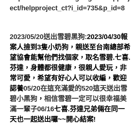
ect/helpproject_ct?i_id=735&p_id=8
2023/05/20送出雪碧黑狗:
2023/04/30
報
案人撿到3隻小奶狗
，親送至台南總部希
望協會能
幫他們找個家，取名雪碧.七喜.
芬達，身體都很健康，很親人愛玩，非
常可愛，希望有好心人可以收編，歡迎
認養
05/20
在這充滿愛的520這天送出雪
碧小黑狗
，
相信雪碧一定可以很幸福美
滿一輩子06/16
七喜.芬達兄弟倆在同一
天也一起送出囉~~開心結案!