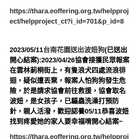
https://thara.eoffering.org.tw/helpproj
ect/helpproject_ct?i_id=701&p_id=8
2023/05/11
台南花園送出波妞狗
(已送出
開心結案)
:2023/04/26
協會接獲民眾報案
在
雲林莿桐街上，
有隻浪犬四處流浪徘
迴
，
疑似遭丟棄，報案人怕狗狗發生危
險，於是請求協會前往救援，協會取名
波妞，是女孩子，已驅蟲洗澡打預防
針，親人活潑，歡迎認養05/11恭喜波妞
找到疼愛她的家人要幸福唷開心結案~
https://thara.eoffering.org.tw/helpproj