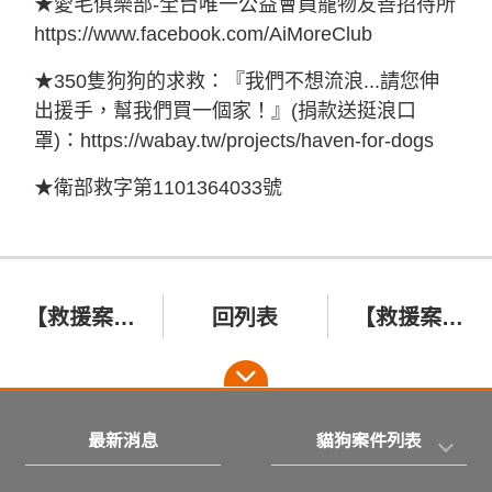
★愛毛俱樂部
-
全台唯一公益會員寵物友善招待所
https://www.facebook.com/AiMoreClub
★
350
隻狗狗的求救：『我們不想流浪
...
請您伸
出援手，幫我們買一個家！』
(
捐款送挺浪口
罩
)
：
https://wabay.tw/projects/haven-for-dogs
★衛部救字第
1101364033
號
【救援案件】感動！重傷倒地、全身驅蟲的瀕死幼犬，奇蹟救活！ 2022/7/17彰化田中瀕死幼犬 庫柏
回列表
【救援案件】救援前後大轉變！嚴重皮膚病只花一個月就康復，歡迎認養！ 2022/7/1高雄大寮皮膚病幼犬 白牛奶
最新消息
貓狗案件列表