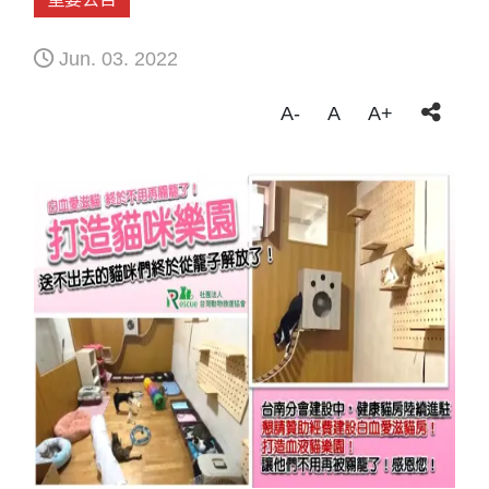
始啟用其中一個房間啦！
Jun. 03. 2022
A-
A
A+