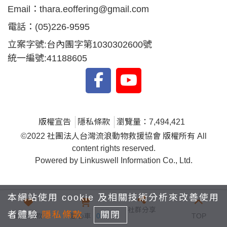
Email：
thara.eoffering@gmail.com
電話：
(05)226-9595
立案字號:台內團字第1030302600號
統一編號:41188605
版權宣告
隱私條款
瀏覽量：7,494,421
©2022 社團法人台灣流浪動物救援協會 版權所有 All
content rights reserved.
Powered by Linkuswell Information Co., Ltd.
本網站使用 cookie 及相關技術分析來改善使用
社群分享
者體驗
隱私條款
關閉
我要捐款
愛心車
0
TOP