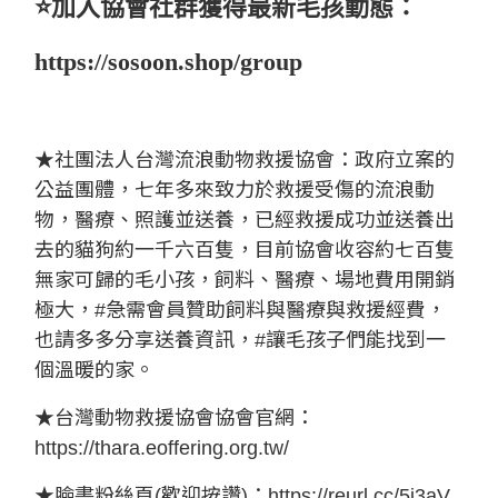
⭐️加入協會社群獲得最新毛孩動態：
https://sosoon.shop/group
★社團法人台灣流浪動物救援協會：政府立案的
公益團體，七年多來致力於救援受傷的流浪動
物，醫療、照護並送養，已經救援成功並送養出
去的貓狗約一千六百隻，目前協會收容約七百隻
無家可歸的毛小孩，飼料、醫療、場地費用開銷
極大，
#
急需會員贊助飼料與醫療與救援經費，
也請多多分享送養資訊，
#
讓毛孩子們能找到一
個溫暖的家。
★台灣動物救援協會協會官網：
https://thara.eoffering.org.tw/
★臉書粉絲頁
(
歡迎按讚
)
：
https://reurl.cc/5j3aV