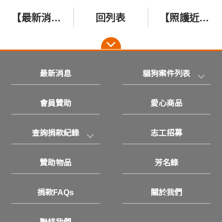
【最新消息】送不出去的健康貓咪終於不用再關籠了！請支持我們給毛孩最好的照顧！ 籌備已久的台南分會，今天開始啟用其中一個房間啦！
回列表
【照護近況】上顎破裂已縫合，貓咪持續照護中！ 2022/8/9高雄美濃生病橘貓 勇強
最新消息
貓狗案件列表
會員贊助
愛心商品
查詢捐款紀錄
志工招募
贊助物品
芳名錄
捐款FAQs
關於我們