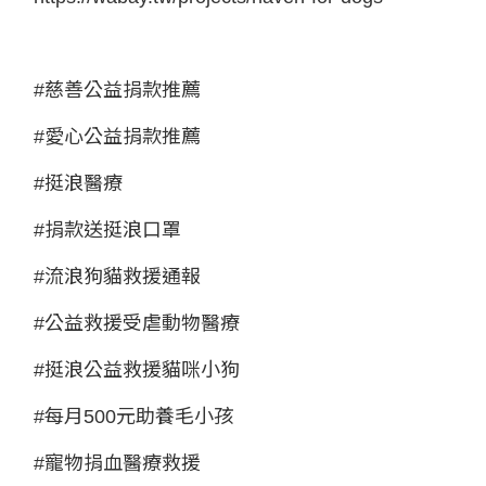
#
慈善公益捐款推薦
#
愛心公益捐款推薦
#
挺浪醫療
#
捐款送挺浪口罩
#
流浪狗貓救援通報
#
公益救援受虐動物醫療
#
挺浪公益救援貓咪小狗
#
每月
500
元助養毛小孩
#
寵物捐血醫療救援