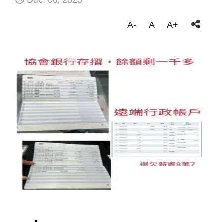
Dec. 06. 2025
A-
A
A+