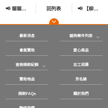
📢 貓貓狗狗的家還沒有著落
回列表
📢 【柳營園區老狗募集罐頭｜拜託一起幫孩子們補補營養 💛】
最新消息
貓狗案件列表
會員贊助
愛心商品
查詢捐款紀錄
志工招募
贊助物品
芳名錄
捐款FAQs
關於我們