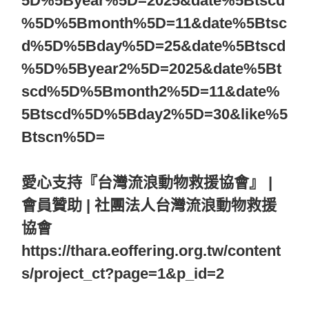
5D%5Byear%5D=2025&date%5Btscd
%5D%5Bmonth%5D=11&date%5Btsc
d%5D%5Bday%5D=25&date%5Btscd
%5D%5Byear2%5D=2025&date%5Bt
scd%5D%5Bmonth2%5D=11&date%
5Btscd%5D%5Bday2%5D=30&like%5
Btscn%5D=
愛心支持『台灣流浪動物救援協會』 |
會員贊助 | 社團法人台灣流浪動物救援
協會
https://thara.eoffering.org.tw/content
s/project_ct?page=1&p_id=2