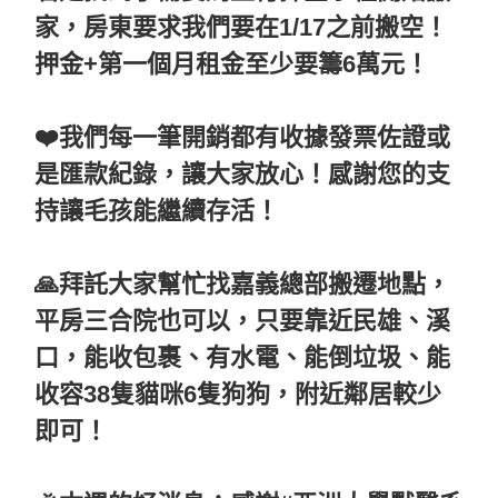
家，房東要求我們要在1/17之前搬空！
押金+第一個月租金至少要籌6萬元！
❤️我們每一筆開銷都有收據發票佐證或
是匯款紀錄，讓大家放心！感謝您的支
持讓毛孩能繼續存活！
🙏拜託大家幫忙找嘉義總部搬遷地點，
平房三合院也可以，只要靠近民雄、溪
口，能收包裹、有水電、能倒垃圾、能
收容38隻貓咪6隻狗狗，附近鄰居較少
即可！