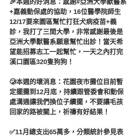
🎉本週的好消息：感謝#亞洲大學獸醫系
+嘉義動保處的協助，16位醫學院師生
12/17要來園區幫忙打狂犬病疫苗+義
診，我打了三間大學，非常感謝最後是
亞洲大學獸醫系願意幫忙出診！當天希
望能招募志工一起幫忙，一天之內打完
溪口園區320隻狗狗！
🥲本週的壞消息：花園夜市攤位目前暫
定擺攤到12月底，持續跟管委會和動保
處溝通讓我們換位子續擺，不要讓毛孩
回家的路被關上，祈禱有好結果！
✅11月總支出65萬多，分類統計參見表