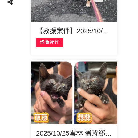
【救援案件】2025/10/29嘉義民雄走失 黑柴犬 Pocky
協會運作
2025/10/25雲林 崙背鄉 眼睛嚴重感染 二小黑貓 蔥蔥 蒜蒜