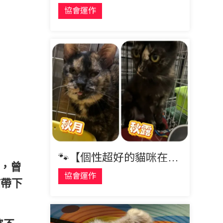
協會運作
🐾【個性超好的貓咪在找家🏡】 秋月跟秋露
示，曾
協會運作
貓帶下