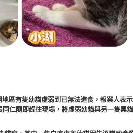
，奮起湖地區有隻幼貓虛弱到已無法進食，報案人表
援同仁隨即趕往現場，將虛弱幼貓與另一隻黑