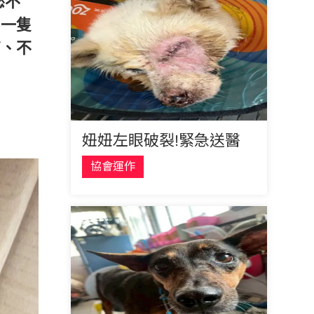
慾不
另一隻
高、不
妞妞左眼破裂!緊急送醫
協會運作