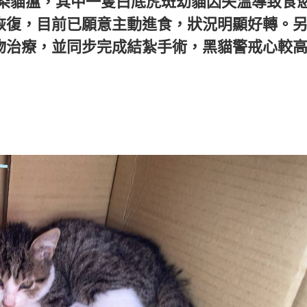
染貓瘟，其中一隻白底虎斑幼貓因失溫導致食
恢復，目前已願意主動進食，狀況明顯好轉。
物治療，並同步完成結紮手術，黑貓警戒心較