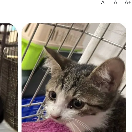
A-
A
A+