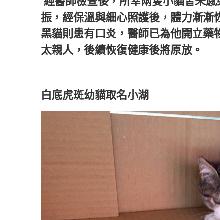
經醫師檢查後，所幸兩隻小貓皆未感
振，經保溫與細心照護後，體力漸漸
黑貓則患有口炎，醫師已為他開立藥
太親人，後續恢復健康後將原放。
白底虎斑幼貓取名小湖