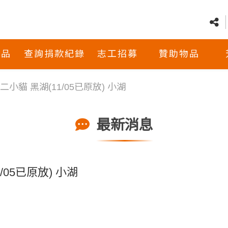
商品
查詢捐款紀錄
志工招募
贊助物品
弱二小貓 黑湖(11/05已原放) 小湖
最新消息
1/05已原放) 小湖