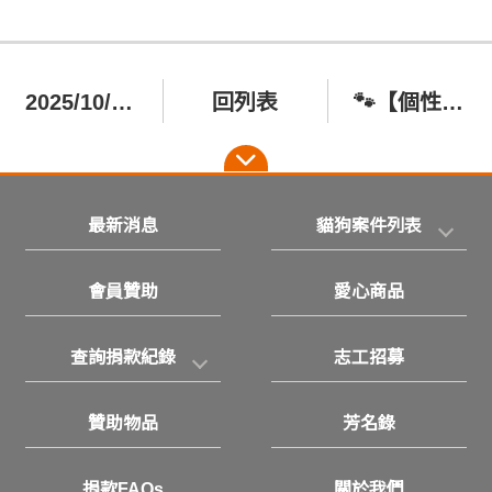
2025/10/27 台南 主人過世的遺孤狗狗 小黃 (歡迎認養)
回列表
🐾【個性超好的貓咪在找家🏡】 秋月跟秋露
最新消息
貓狗案件列表
會員贊助
愛心商品
查詢捐款紀錄
志工招募
贊助物品
芳名錄
捐款FAQs
關於我們