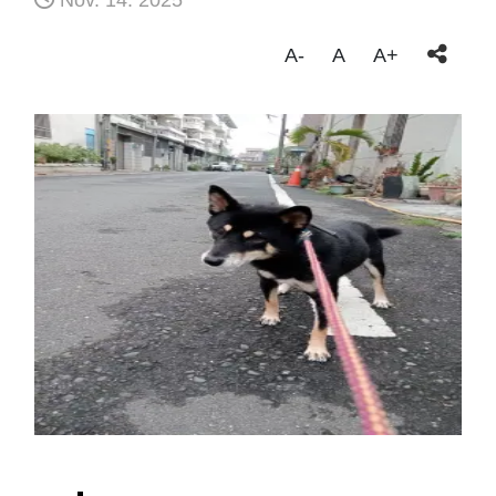
Nov. 14. 2025
A-
A
A+