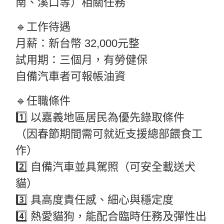
南、溪口等）相關任務
🔹工作待遇
月薪：新台幣 32,000元整
試用期：三個月，有勞健保
自備汽車者可報帳油資
🔹任職條件
1️⃣ 以嘉義地區居民為優先錄取條件
（因春節期間需可就近支援總部餵食工
作）
2️⃣ 自備汽車並具駕照（可安全載送犬
貓）
3️⃣ 具高度責任感、細心與穩定度
4️⃣ 熱愛貓狗，能配合臨時任務及彈性出