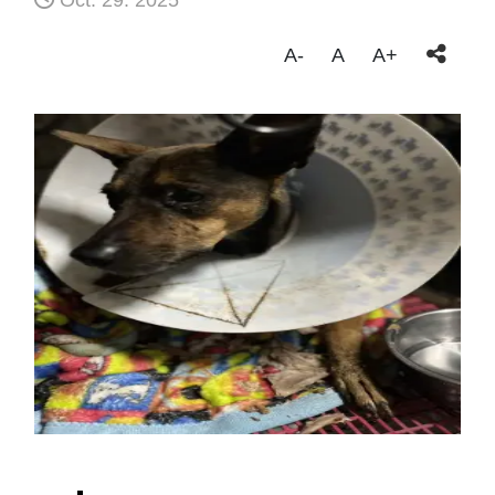
Oct. 29. 2025
A-
A
A+