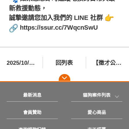
新救援動態，
誠摯邀請您加入我們的 LINE 社群
https://ssur.cc/7WqcnSwU
2025/10/25雲林 崙背鄉 眼睛嚴重感染 二小黑貓 蔥蔥 蒜蒜
回列表
【徵才公告-機動人員一名】📢
最新消息
貓狗案件列表
會員贊助
愛心商品