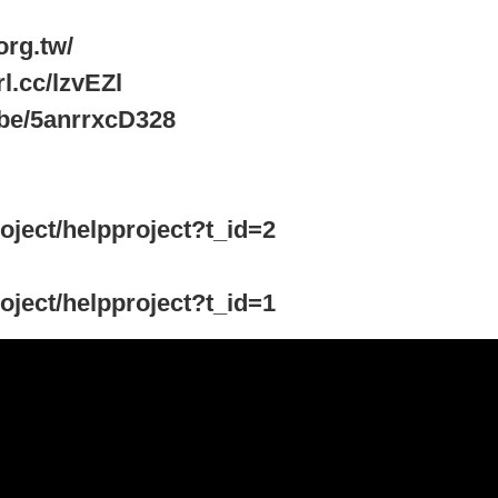
rg.tw/
cc/lzvEZl
.be/5anrrxcD328
roject/helpproject?t_id=2
roject/helpproject?t_id=1