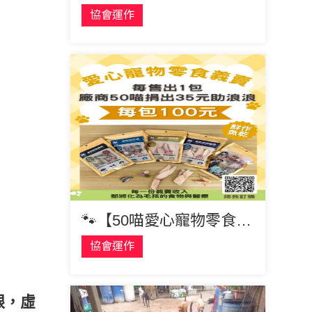
協會運作
🐾【50喵愛心寵物零食義賣】🐾
協會運作
眼，虛