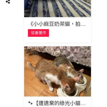
《小小麻豆奶茶貓，拍照100分》
協會運作
🐾【遭遺棄的綠光小貓們的幸福續集】🐾