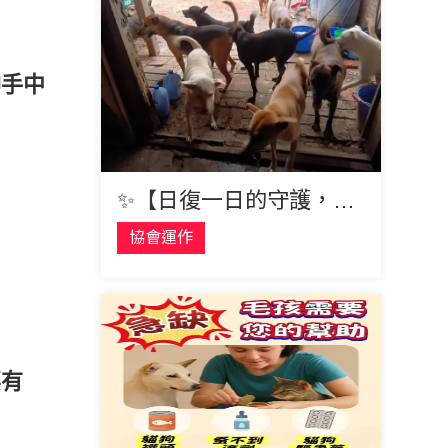
神手中
✨【日復一日的守護，只為毛孩更幸福】✨
協會運作
要有