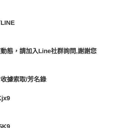
INE
動態，請加入Line社群詢問,謝謝您
含收據索取/芳名錄
Kjx9
u5K9