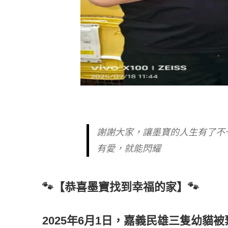
謝謝大家，讓墨寶的人生有了不
有愛，就能閃耀
🐾【恭喜墨寶找到幸福的家】🐾
2025年6月1日，嘉義民雄三隻幼