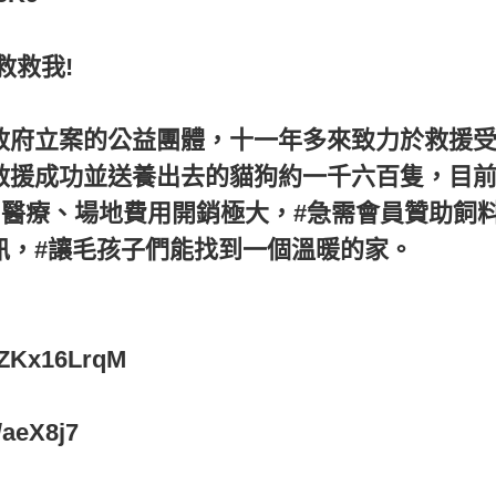
救救我!
政府立案的公益團體，十一年多來致力於救援
救援成功並送養出去的貓狗約一千六百隻，目
、醫療、場地費用開銷極大，#急需會員贊助飼
訊，#讓毛孩子們能找到一個溫暖的家。
0ZKx16LrqM
/aeX8j7