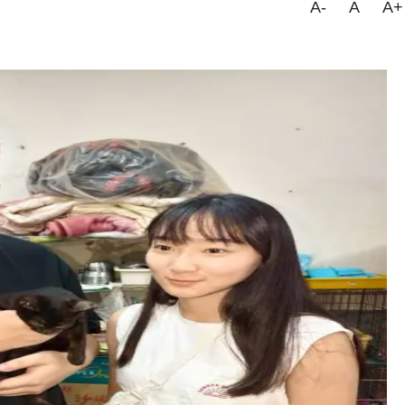
A-
A
A+