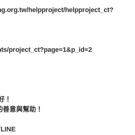
ing.org.tw/helpproject/helpproject_ct?
tents/project_ct?page=1&p_id=2
好！
的善意與幫助！
INE