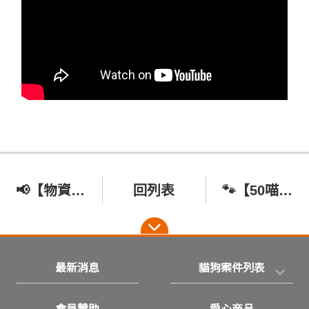
📢【物資急缺！毛孩需要您的幫助】
回列表
🐾【50喵愛心寵物零食義賣】🐾
最新消息
貓狗案件列表