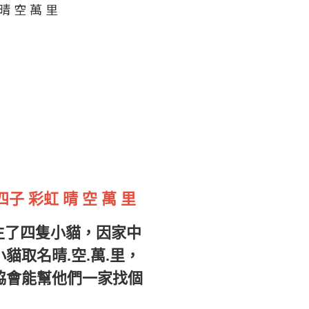
晴 空 萬 里
四子 彩虹 晴 空 萬 里
母貓生了四隻小貓，因家中
貓取名晴.空.萬.里，
協會能幫他們一家找個