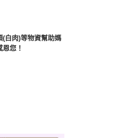
(白肉)等物資幫助媽
感恩您！