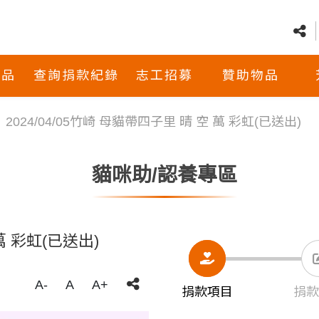
商品
查詢捐款紀錄
志工招募
贊助物品
2024/04/05竹崎 母貓帶四子里 晴 空 萬 彩虹(已送出)
貓咪助/認養專區
 萬 彩虹(已送出)
A-
A
A+
捐款項目
捐款