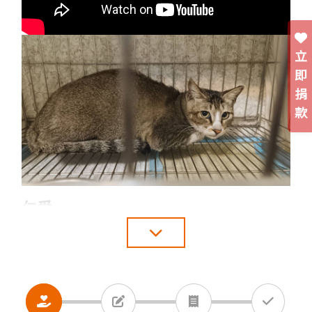
立
即
捐
款
仁愛