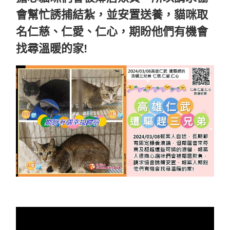
會幫忙誘捕結紮，並安置送養，貓咪取
名仁慈、仁愛、仁心，期盼他們有機會
找尋溫暖的家!