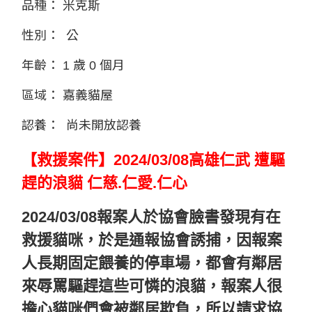
品種：
米克斯
性別：
公
年齡：
1 歲 0 個月
區域：
嘉義貓屋
認養：
尚未開放認養
【救援案
件】
2024/03/08高雄仁武 遭驅
趕的浪貓 仁慈.仁愛.仁心
2024/03/08報案人於協會臉書發現有在
救援貓咪，於是通報協會誘捕，因報案
人長期固定餵養的停車場，都會有鄰居
來辱罵驅趕這些可憐的浪貓，報案人很
擔心貓咪們會被鄰居欺負，所以請求協