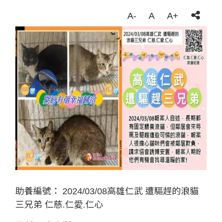
A-
A
A+
助養編號：
2024/03/08高雄仁武 遭驅趕的浪貓
三兄弟 仁慈.仁愛.仁心