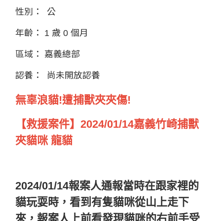
性別：
公
年齡：
1 歲 0 個月
區域：
嘉義總部
認養：
尚未開放認養
無辜浪貓!遭捕獸夾夾傷!
【救援案件】2024/01/14嘉義竹崎捕獸
夾貓咪 龍貓
2024/01/14報案人通報當時在跟家裡的
貓玩耍時，看到有隻貓咪從山上走下
來，報案人上前看發現貓咪的右前手受