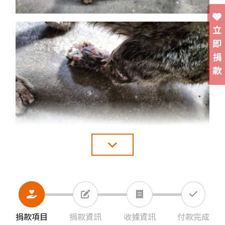
立
即
捐
款
2024/01/17龍貓已經完成截肢手術，手
續費用1萬八，這孩子很乖，出院後，有
機會送養，幫他找尋幸福的家🏠
捐款項目
捐款資訊
收據資訊
付款完成