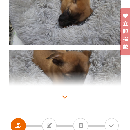
立
即
捐
款