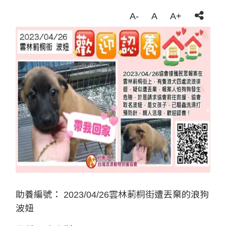
A-
A
A+
助養編號：
2023/04/26雲林莿桐街遭丟棄的浪狗
波妞