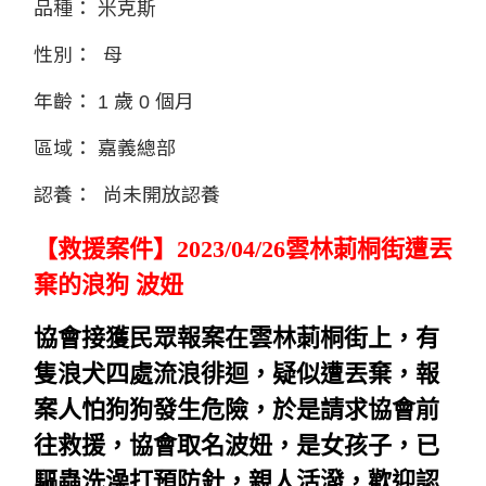
品種：
米克斯
性別：
母
年齡：
1 歲 0 個月
區域：
嘉義總部
認養：
尚未開放認養
【救援案件】
2023/04/26雲林莿桐街遭丟
棄的浪狗 波妞
協會接獲民眾報案在
雲林莿桐街上，
有
隻浪犬四處流浪徘迴
，
疑似遭丟棄，報
案人怕狗狗發生危險，於是請求協會前
往救援，協會取名
波妞，是女孩子，已
驅蟲洗澡打預防針，親人活潑，歡迎認