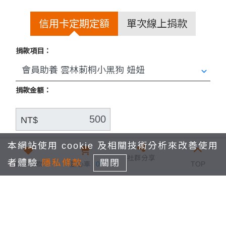
信用卡定期定額
單次線上捐款
捐款項目：
捐款金額：
NT$
捐款間隔：
本網站使用 cookie 及相關技術分析來改善使用
社群分享
者體驗
隱私條款
關閉
我要捐款
愛心車
0
TOP
1個月
捐款期間：
從
2026年9月
捐款至：
結束