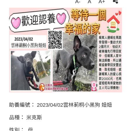
A-
A
A+
助養編號：
2023/04/02雲林莿桐小黑狗 妞妞
品種：
米克斯
性別：
母