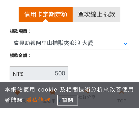
信用卡定期定額
單次線上捐款
捐款項目：
捐款金額：
昨天有網友通報，
在嘉義縣阿里山鄉豐山村有一隻被捕獸
NT$
夾夾住前腳的浪浪，
捐款間隔：
本網站使用 cookie 及相關技術分析來改善使用
因狗狗怕人看到人就跑，所以抓不到。
社群分享
者體驗
隱私條款
關閉
我要捐款
愛心車
0
TOP
1個月
捐款期間：
今天理事長看到馬上前往救援，
從
2026年9月
捐款至：
結束