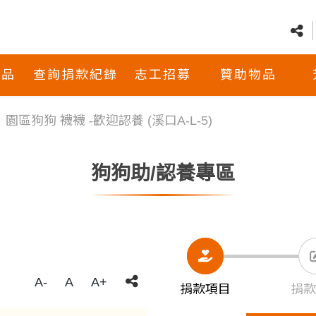
商品
查詢捐款紀錄
志工招募
贊助物品
園區狗狗 襪襪 -歡迎認養 (溪口A-L-5)
狗狗助/認養專區
A-
A
A+
捐款項目
捐款