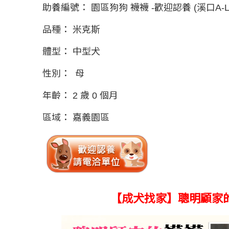
助養編號：
園區狗狗 襪襪 -歡迎認養 (溪口A-L-
品種：
米克斯
體型：
中型犬
性別：
母
年齡：
2 歲 0 個月
區域：
嘉義園區
【成犬找家】聰明顧家