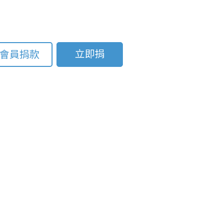
立即捐
會員捐款