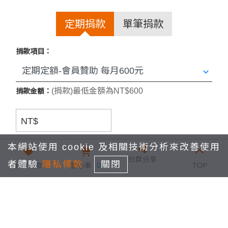
https://lin.ee/pp4Dv4b
定期捐款
單筆捐款
捐款項目：
⭐️認養毛孩、外送到府，請加認養官方
LINE
(捐款)最低金額為NT$600
捐款金額：
https://lin.ee/K2EKvgm
NT$
捐款間隔：
本網站使用 cookie 及相關技術分析來改善使用
⭐️其他贊助方式、相關問題、最新毛孩
社群分享
者體驗
隱私條款
關閉
我要捐款
愛心車
0
TOP
1個月
動態，請加入Line社群詢問,謝謝您
捐款期間：
https://ssur.cc/7WqcnSwU
從
2026年9月
捐款至：
結束