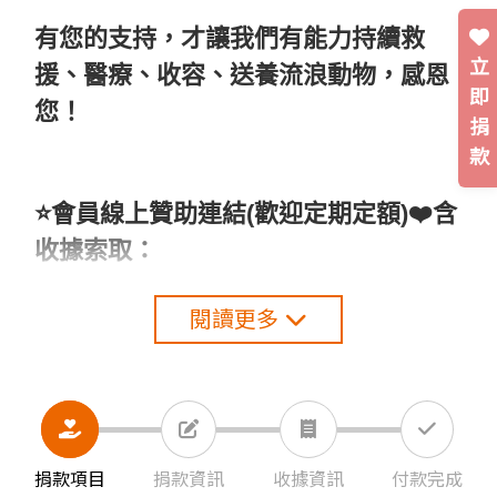
有您的支持，才讓我們有能力持續救
立
援、醫療、收容、送養流浪動物，感恩
即
您！
捐
款
⭐️會員線上贊助連結(歡迎定期定額)❤️含
收據索取：
https://thara.eoffering.org.tw/content
閱讀更多
s/project_ct?page=1&p_id=2
⭐️贊助資訊、購買義賣商品，請加官方
LINE
捐款項目
捐款資訊
收據資訊
付款完成