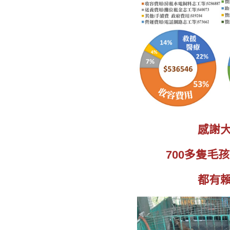
感謝
700多隻毛
都有