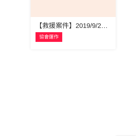
【救援案件】2019/9/22 協會園區後面的養蜂場被丟棄一窩小幼犬
協會運作