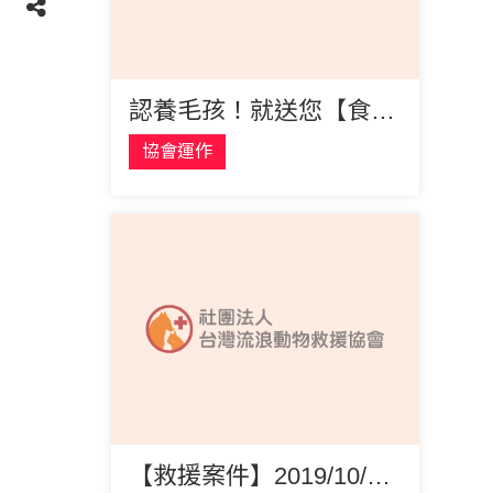
認養毛孩！就送您【食用級#304不鏽鋼掛勾】感謝花園夜市，認養會隔壁攤商老闆娘， 因希望毛孩早點找到主人，願意贊助毛孩嫁妝，
協會運作
【救援案件】2019/10/4新莊母貓帶子 貝拉