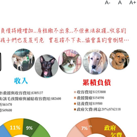
A-
A
A+