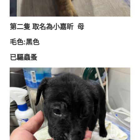
第二隻 取名為小嘉昕 母
毛色:黑色
已驅蟲蚤