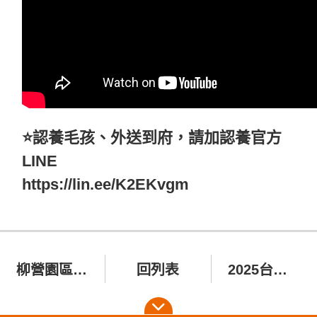
⭐️認養毛孩、外送到府，請加認養官方
LINE
https://lin.ee/K2EKvgm
柳營園區 需要志工朋友的幫助~~
回列表
2025台南寵物展 我們來囉~~