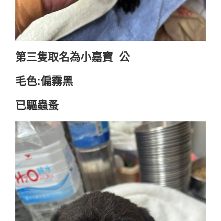
第三隻取名為小嘉寶 公
毛色:偏霧黑
已驅蟲蚤