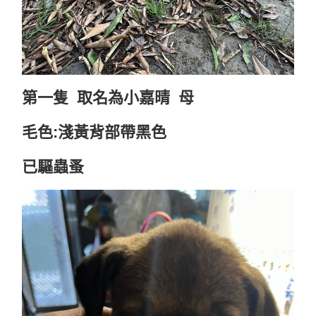
第一隻 取名為小嘉晴 母
毛色:淺黃背部帶黑色
已驅蟲蚤