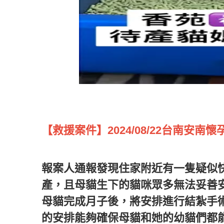
【救援案件】2024/08/22台南安南懷
報案人通報發現住家附近有一隻疑似
產，且母貓生下的貓咪眾多無法妥善
母貓完成月子後，將安排進行結紮手
的安排能夠確保母貓和她的幼貓們都