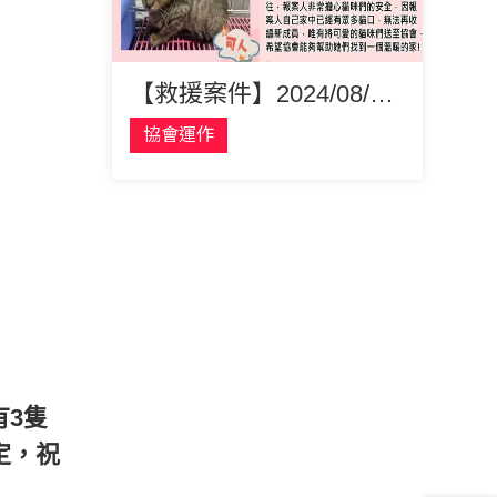
【救援案件】2024/08/16屏東母帶子 楚楚媽媽 三花虎斑幼貓可人
協會運作
有3隻
定，祝