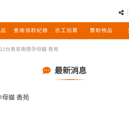
商品
查詢捐款紀錄
志工招募
贊助物品
8/22台南安南懷孕母貓 香苑
最新消息
孕母貓 香苑