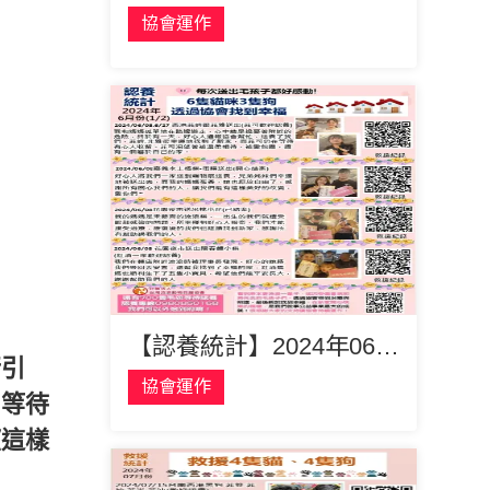
協會運作
【認養統計】2024年06月份有6隻貓咪3隻狗透過協會找到幸福！恭喜你們！
行引
協會運作
，等待
望這樣