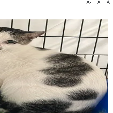
A-
A
A+