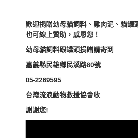
歡迎捐贈幼母貓飼料、雞肉泥、貓罐
也可線上贊助，感恩您！
幼母貓飼料跟罐頭捐贈請寄到
嘉義縣民雄鄉民溪路80號
05-2269595
台灣流浪動物救援協會收
謝謝您!