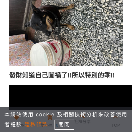
發財知道自己闖禍了!!所以特別的乖!!
本網站使用 cookie 及相關技術分析來改善使用
社群分享
者體驗
隱私條款
關閉
我要捐款
愛心車
0
TOP