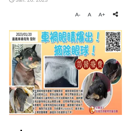
Jan. 26. 2023
A-
A
A+