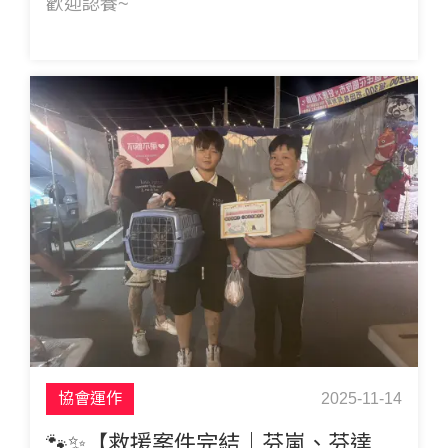
歡迎認養~
協會運作
2025-11-14
🐾✨【救援案件完結｜芬嵐、芬達、芬祈｜全員幸福！】✨🐾