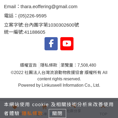
Email：
thara.eoffering@gmail.com
電話：
(05)226-9595
立案字號:台內團字第1030302600號
統一編號:41188605
版權宣告
隱私條款
瀏覽量：7,508,480
©2022 社團法人台灣流浪動物救援協會 版權所有 All
content rights reserved.
Powered by Linkuswell Information Co., Ltd.
本網站使用 cookie 及相關技術分析來改善使用
社群分享
者體驗
隱私條款
關閉
我要捐款
愛心車
0
TOP