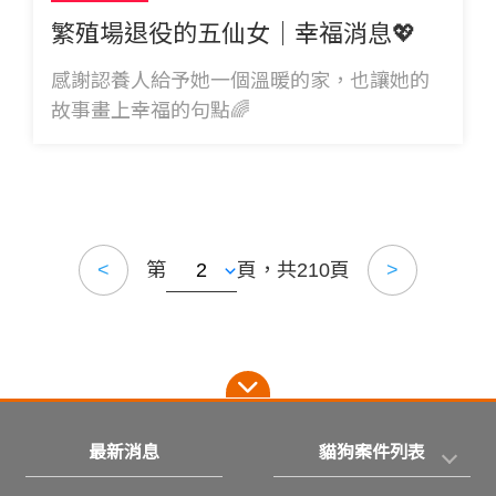
繁殖場退役的五仙女｜幸福消息💖
感謝認養人給予她一個溫暖的家，也讓她的
故事畫上幸福的句點🌈
第
頁，共210頁
<
>
最新消息
貓狗案件列表