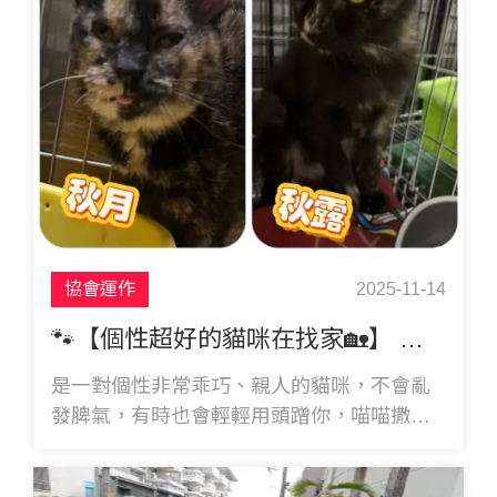
協會運作
2025-11-14
🐾【個性超好的貓咪在找家🏡】 秋月跟秋露
是一對個性非常乖巧、親人的貓咪，不會亂
發脾氣，有時也會輕輕用頭蹭你，喵喵撒
嬌，就像在說：「我也想要一個屬於自己的
家❤️」 在協會