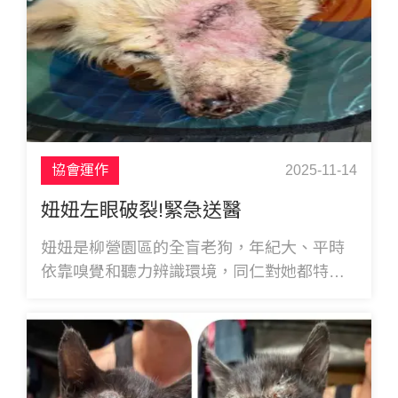
協會運作
2025-11-14
妞妞左眼破裂!緊急送醫
妞妞是柳營園區的全盲老狗，年紀大、平時
依靠嗅覺和聽力辨識環境，同仁對她都特別
用心照顧。